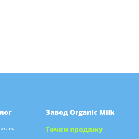
лог
Завод Organic Milk
овини
Точки продажу