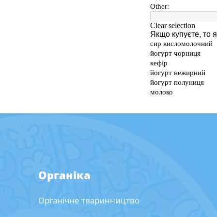
Органіка
Органічне тваринництво