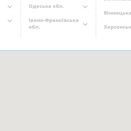
Одеська обл.
Вінницька
Івано-Франківська
обл.
Херсонськ