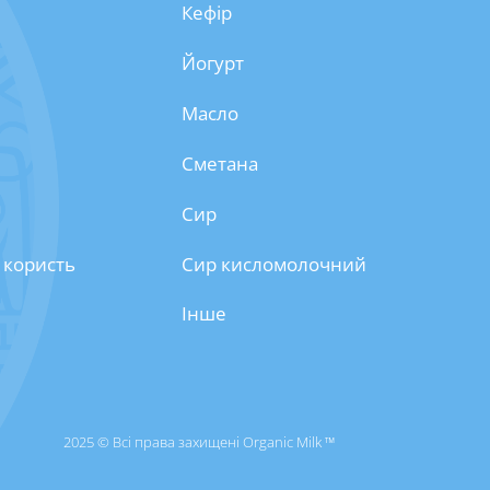
Кефір
Йогурт
Масло
Сметана
Сир
 користь
Сир кисломолочний
Інше
2025 © Всі права захищені Organic Milk ™