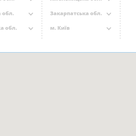
 обл.
Закарпатська обл.
а обл.
м. Київ