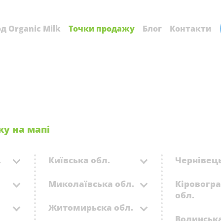
д Organic Milk
Точки продажу
Блог
Контакти
жу на мапі
.
Київська обл.
Чернівець
Миколаївська обл.
Кіровогр
обл.
Житомирьска обл.
Волинська