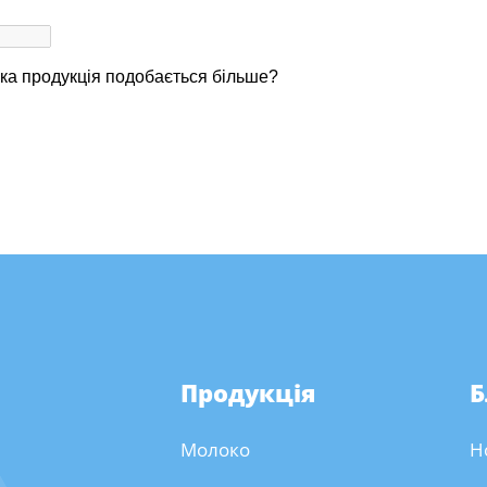
Продукція
Б
Молоко
Н