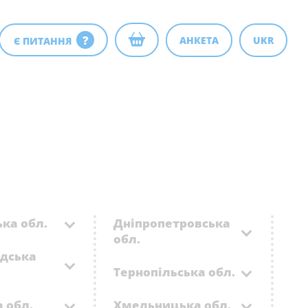
?
АНКЕТА
UKR
Є ПИТАННЯ
ка обл.
Дніпропетровська
обл.
адська
Тернопільська обл.
 обл.
Хмельницька обл.