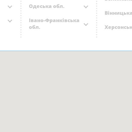
Одеська обл.
Вінницька
Івано-Франківська
обл.
Херсонськ