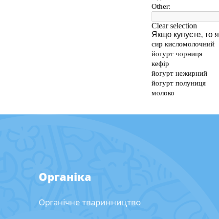
Органіка
Органічне тваринництво