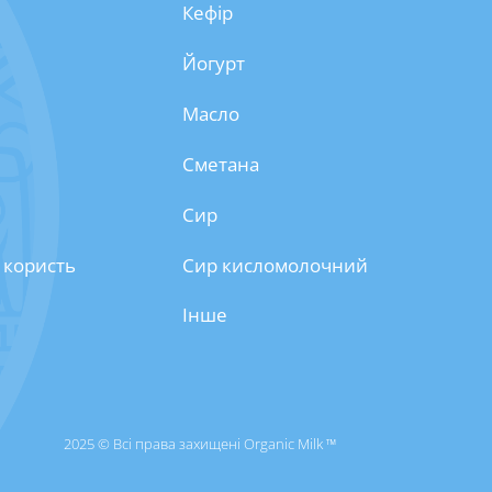
Кефір
Йогурт
Масло
Сметана
Сир
 користь
Сир кисломолочний
Інше
2025 © Всі права захищені Organic Milk ™