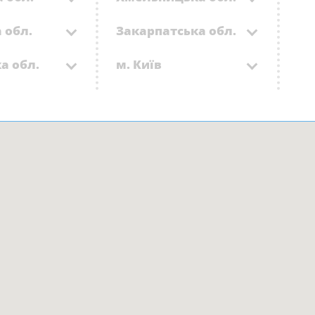
 обл.
Закарпатська обл.
а обл.
м. Київ