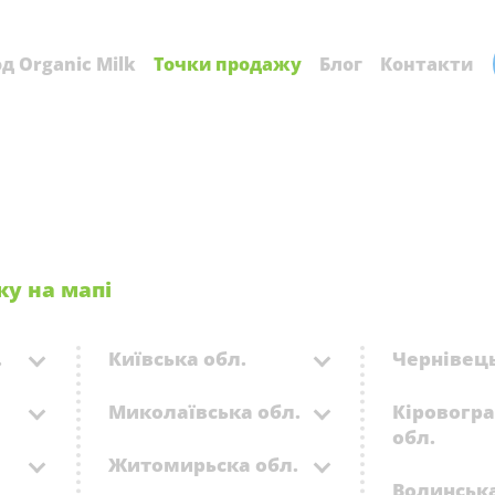
д Organic Milk
Точки продажу
Блог
Контакти
жу на мапі
.
Київська обл.
Чернівець
Миколаївська обл.
Кіровогр
обл.
Житомирьска обл.
Волинська