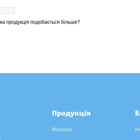
Продукція
Б
Молоко
Н