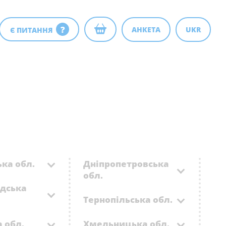
?
АНКЕТА
UKR
Є ПИТАННЯ
ка обл.
Дніпропетровська
обл.
адська
Тернопільська обл.
 обл.
Хмельницька обл.