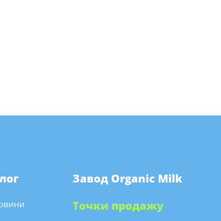
лог
Завод Organic Milk
овини
Точки продажу